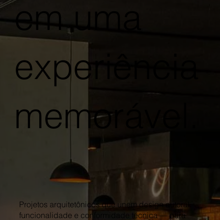
em uma
experiência
memorável.
Projetos arquitetônicos que unem design autoral,
funcionalidade e conformidade técnica — para